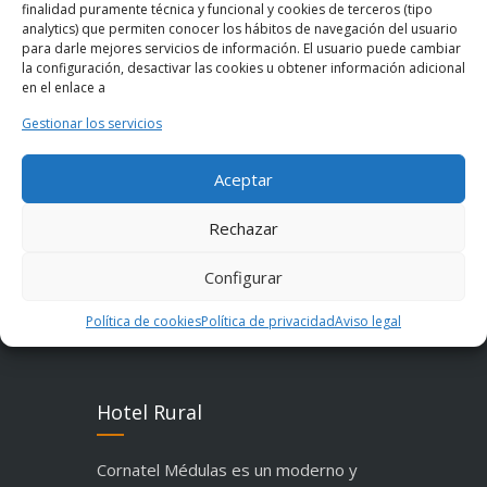
su comodidad.
Zonas de sofás y de
finalidad puramente técnica y funcional y cookies de terceros (tipo
analytics) que permiten conocer los hábitos de navegación del usuario
lectura, chimenea, jardín exterior…
para darle mejores servicios de información. El usuario puede cambiar
la configuración, desactivar las cookies u obtener información adicional
en el enlace a
Gestionar los servicios
Todas las comodidades
Aceptar
¡Reserva ya!
Rechazar
Configurar
Política de cookies
Política de privacidad
Aviso legal
Hotel Rural
Cornatel Médulas es un moderno y