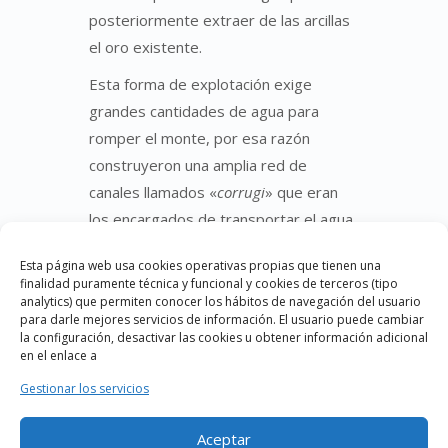
posteriormente extraer de las arcillas
el oro existente.
Esta forma de explotación exige
grandes cantidades de agua para
romper el monte, por esa razón
construyeron una amplia red de
canales llamados «
corrugi
» que eran
los encargados de transportar el agua
a gran velocidad.
Esta página web usa cookies operativas propias que tienen una
Una vez se producía la
ruina montiun
finalidad puramente técnica y funcional y cookies de terceros (tipo
analytics) que permiten conocer los hábitos de navegación del usuario
se separaban los cantos rodados que
para darle mejores servicios de información. El usuario puede cambiar
se amontonaban formando murias.
la configuración, desactivar las cookies u obtener información adicional
en el enlace a
Luego, en el canal de lavado, se
Gestionar los servicios
lavaban las arcillas quedando el oro
pegado a las ramas de brezo, de
Aceptar
donde se separaba mediante el