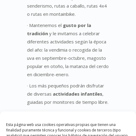
senderismo, rutas a caballo, rutas 4x4
o rutas en montainbike.
· Mantenemos el
gusto por la
tradición
y le invitamos a celebrar
diferentes actividades según la época
del año: la vendimia o recogida de la
uva en septiembre-octubre, magosto
popular en otoño, la matanza del cerdo
en diciembre-enero.
· Los más pequeños podrán disfrutar
de diversas
actividades infantiles
,
guiadas por monitores de tiempo libre.
Turismo en el Bierzo
Esta página web usa cookies operativas propias que tienen una
finalidad puramente técnica y funcional y cookies de terceros (tipo
analytics) que permiten conocer los hábitos de navegación del usuario