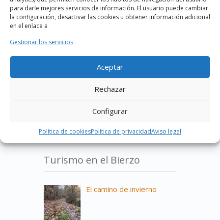
para darle mejores servicios de información. El usuario puede cambiar
El camino de invierno
la configuración, desactivar las cookies u obtener información adicional
en el enlace a
Las Médulas
Gestionar los servicios
El Castillo de Cornatel
Aceptar
El Castro de Borrenes
Rechazar
El lago de Carucedo
Configurar
Los canales romanos
Política de cookies
Política de privacidad
Aviso legal
Turismo en el Bierzo
El camino de invierno